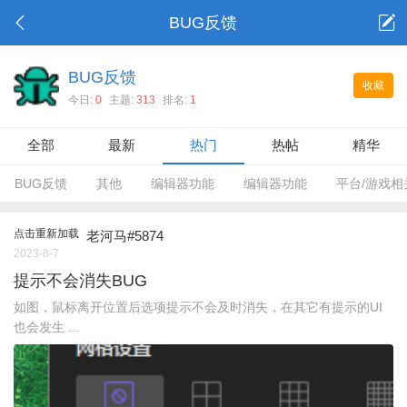
BUG反馈
BUG反馈
收藏
今日:
0
主题:
313
排名:
1
全部
最新
热门
热帖
精华
BUG反馈
其他
编辑器功能
编辑器功能
平台/游戏相
点击重新加载
老河马#5874
2023-8-7
提示不会消失BUG
如图，鼠标离开位置后选项提示不会及时消失，在其它有提示的UI
也会发生 ...