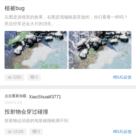
植被bug
左图是游戏里的效果，右图是我编辑器里放的，你们看看一样吗？
而且经常还会大片的消失。 ...
3280
0
#BUG反馈
点击重新加载
XiaoShuai#3771
2024-5-23
投射物会穿过碰撞
投射物运动器的地形碰撞检测不到
14108
0
#BUG反馈