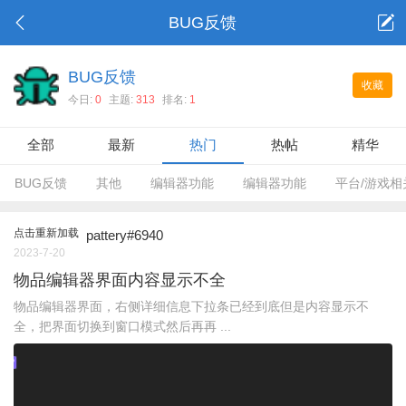
BUG反馈
BUG反馈
收藏
今日:
0
主题:
313
排名:
1
全部
最新
热门
热帖
精华
BUG反馈
其他
编辑器功能
编辑器功能
平台/游戏相
点击重新加载
pattery#6940
2023-7-20
物品编辑器界面内容显示不全
物品编辑器界面，右侧详细信息下拉条已经到底但是内容显示不
全，把界面切换到窗口模式然后再再 ...