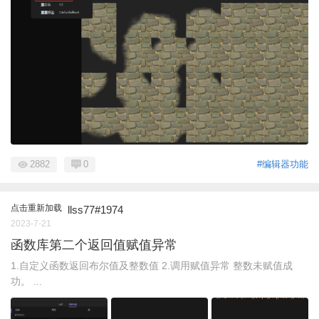
2882
0
#编辑器功能
点击重新加载
llss77#1974
2023-7-21
函数库第二个返回值赋值异常
1.自定义函数返回布尔值及整数值 2.调用赋值异常 整数未赋值成
功。 ...