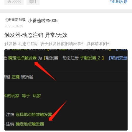
3338
1
#BUG反馈
点击重新加载
小番茄啦#9005
2023-10-29
触发器-动态注销 异常/无效
触发器-动态注销后 该子触发器依旧响应事件 具体请看附件