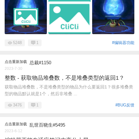
5248
1
#编辑器功能
点击重新加载
总裁#1150
2023-7-30
整数 - 获取物品堆叠数，不是堆叠类型的返回1？
获取物品堆叠数，不是堆叠类型的物品为什么要返回1？很多堆叠类
型的物品默认就是1个，然后非堆叠 ...
3476
1
#BUG反馈
点击重新加载
乱世百晓生#5495
2023-6-12