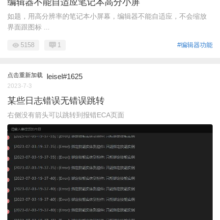
编辑器不能自适应笔记本高分小屏
如题，用高分辨率的笔记本小屏幕，编辑器不能自适应，不会缩放
界面跟图标 ...
5158
1
#编辑器功能
点击重新加载
leisel#1625
2023-7-3
某些日志错误无错误跳转
右侧没有箭头可以跳转到报错ECA页面