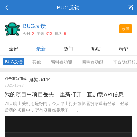
BUG反馈
BUG反馈
收藏
今日:
2
主题:
313
排名:
6
全部
最新
热门
热帖
精华
BUG反馈
其他
编辑器功能
编辑器功能
平台/游戏相
点击重新加载
鬼挞#6144
2025-11-27
我的项目中项目丢失，重新打开一直加载API信息
昨天晚上关机还是好的，今天早上打开编辑器提示重新登录，登录
后我的项目中，所有项目都显示了， ...