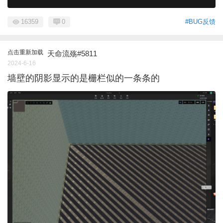
16359
0
#BUG反馈
点击重新加载
天命流殇#5811
2024-6-16
墙壁的阴影显示的是栅栏似的一条条的