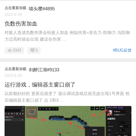
点击重新加载
喵头嘤#4895
2023-6-29
负数伤害加血
对敌人造成负数伤害会给敌人加血 例如伤害=攻击力-防御力 当防御
力过高时就会出现 建议在伤害 ...
3343
0
#BUG反馈
点击重新加载
剑醉江湖#9133
2023-6-28
运行游戏，编辑器主窗口崩了
以前都好好的 更新后就变了 退出调试游戏后就无故出现1号界面 然
后编辑器主窗口崩了 点 2和3 ...