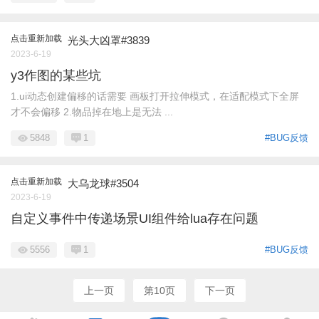
点击重新加载
光头大凶罩#3839
2023-6-19
y3作图的某些坑
1.ui动态创建偏移的话需要 画板打开拉伸模式，在适配模式下全屏
才不会偏移 2.物品掉在地上是无法 ...
5848
1
#BUG反馈
点击重新加载
大乌龙球#3504
2023-6-19
自定义事件中传递场景UI组件给lua存在问题
5556
1
#BUG反馈
上一页
第10页
下一页