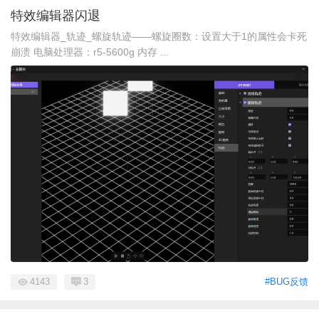
特效编辑器闪退
特效编辑器_轨迹_螺旋轨迹——螺旋圈数：设置大于1的属性会卡死
崩溃 电脑处理器：r5-5600g 内存 ...
4143
3
#BUG反馈