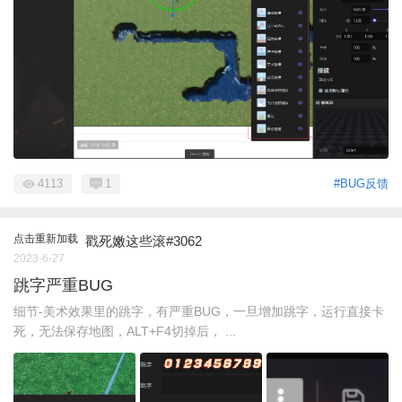
4113
1
#BUG反馈
点击重新加载
戳死嫩这些滚#3062
2023-6-27
跳字严重BUG
细节-美术效果里的跳字，有严重BUG，一旦增加跳字，运行直接卡
死，无法保存地图，ALT+F4切掉后， ...