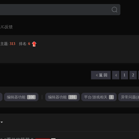
UG反馈
主题:
313
|
排名:
6
返 回
1
2
编辑器功能
100
编辑器功能
191
平台/游戏相关
1
异常问题(