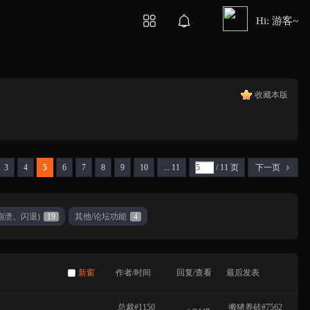
Hi: 游客~
收藏本版
3
4
5
6
7
8
9
10
... 11
/ 11 页
下一页
崩溃、闪退)
19
其他/论坛功能
4
新窗
作者/时间
回复/查看
最后发表
总裁#1150
搬猪养砖#7562