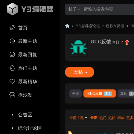
帖子
Y3编辑器论坛
建议&反馈
B
首页
最新主题
BUG反馈
今日:
2
|
Y3
»
›
›
最新回复
热门主题
发帖
最新精华
全部
BUG反馈
211
其他
2
抢沙发
编
公告区
全部主题
最新
热门
热帖
精华
更多
综合讨论区