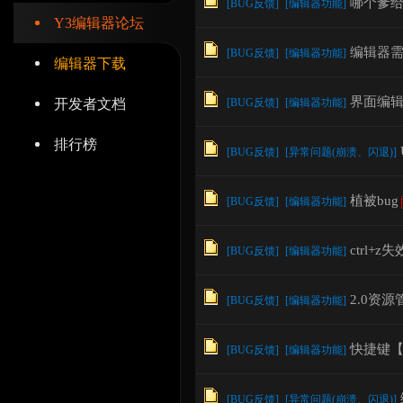
哪个爹给
[
BUG反馈
]
[
编辑器功能
]
Y3编辑器论坛
编辑器
[
BUG反馈
]
[
编辑器功能
]
编辑器下载
界面编辑
开发者文档
[
BUG反馈
]
[
编辑器功能
]
辑
排行榜
[
BUG反馈
]
[
异常问题(崩溃、闪退)
]
植被bug
[
BUG反馈
]
[
编辑器功能
]
ctrl+z失
[
BUG反馈
]
[
编辑器功能
]
器
2.0资
[
BUG反馈
]
[
编辑器功能
]
快捷键【
[
BUG反馈
]
[
编辑器功能
]
[
BUG反馈
]
[
异常问题(崩溃、闪退)
]