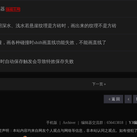
辑器
用深水、浅水若悬崖纹理是方砖时，画出来的纹理不是方砖
撞，画各种碰撞时shift画直线功能失效，不能画直线了
辑时自动保存触发会导致特效保存失败
下一页 »
返 回
手机版
|
Archiver
|
编辑器交流群：656413818
|
Y3
责声明：本站内容均来自网友个人观点与网络等信息，非本站认同之观点。如有侵犯