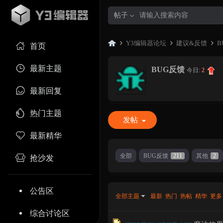
帖子
Y3编辑器论坛
建议&反馈
B
首页
最新主题
BUG反馈
今日:
2
|
Y3
»
›
›
最新回复
热门主题
发帖
最新精华
全部
BUG反馈
211
其他
2
抢沙发
编
公告区
全部主题
最新
热门
热帖
精华
更多
综合讨论区