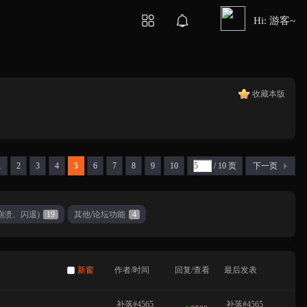
Hi: 游客~
收藏本版
1
2
3
4
5
6
7
8
9
10
/ 10 页
下一页
崩溃、闪退)
19
其他/论坛功能
4
新窗
作者/时间
回复/查看
最后发表
补落#4565
补落#4565