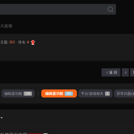
UG反馈
主题:
313
|
排名:
6
返 回
编辑器功能
100
编辑器功能
191
平台/游戏相关
1
异常问题(