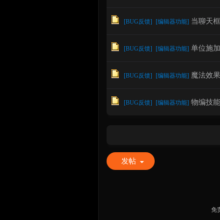
当聊天框
[
BUG反馈
]
[
编辑器功能
]
单位施加
[
BUG反馈
]
[
编辑器功能
]
魔法效果
[
BUG反馈
]
[
编辑器功能
]
物编技
[
BUG反馈
]
[
编辑器功能
]
发帖
免