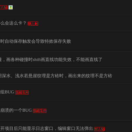
什么会这么卡？
辑时自动保存触发会导致特效保存失败
撞，画各种碰撞时shift画直线功能失效，不能画直线了
用深水、浅水若悬崖纹理是方砖时，画出来的纹理不是方砖
组BUG
崩溃的一个BUG
打开项目后只能显示日志窗口，编辑窗口无法弹出