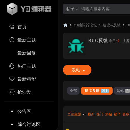
帖子
Y3编辑器论坛
建议&反馈
B
首页
最新主题
BUG反馈
今日:
0
|
主题
Y3
»
›
›
最新回复
热门主题
发帖
最新精华
全部
BUG反馈
211
其他
2
抢沙发
编
公告区
全部主题
最新
热门
热帖
精华
更多
综合讨论区