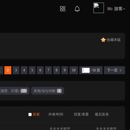
Hi: 游客~
收藏本版
1
2
3
4
5
6
7
8
9
10
/ 10 页
下一页
(崩溃、闪退)
19
其他/论坛功能
4
新窗
作者/时间
回复/查看
最后发表
大大大大皆空
大大大大皆空