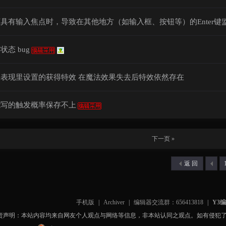
具有输入焦点时，导致在其他地方（如输入框、按钮等）的Enter键
状态 bug
表现里设置的获得特效 在魔法效果失去后特效依然存在
能写的触发概率保存不上
下一页 »
返 回
手机版
|
Archiver
|
编辑器交流群：656413818
|
Y3
责声明：本站内容均来自网友个人观点与网络等信息，非本站认同之观点。如有侵犯