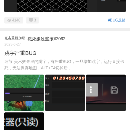
4146
3
#BUG反馈
点击重新加载
戳死嫩这些滚#3062
2023-6-27
跳字严重BUG
细节-美术效果里的跳字，有严重BUG，一旦增加跳字，运行直接卡
死，无法保存地图，ALT+F4切掉后， ...