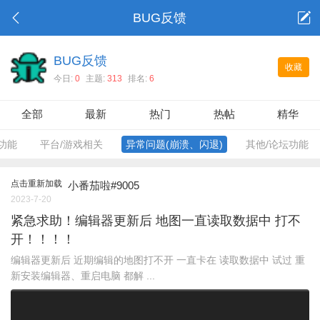
BUG反馈
BUG反馈
收藏
今日:
0
主题:
313
排名:
6
全部
最新
热门
热帖
精华
功能
平台/游戏相关
异常问题(崩溃、闪退)
其他/论坛功能
点击重新加载
小番茄啦#9005
2023-7-20
紧急求助！编辑器更新后 地图一直读取数据中 打不
开！！！！
编辑器更新后 近期编辑的地图打不开 一直卡在 读取数据中 试过 重
新安装编辑器、重启电脑 都解 ...