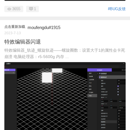
3655
1
#BUG反馈
点击重新加载
moufengdu#1915
2023-7-13
特效编辑器闪退
特效编辑器_轨迹_螺旋轨迹——螺旋圈数：设置大于1的属性会卡死
崩溃 电脑处理器：r5-5600g 内存 ...