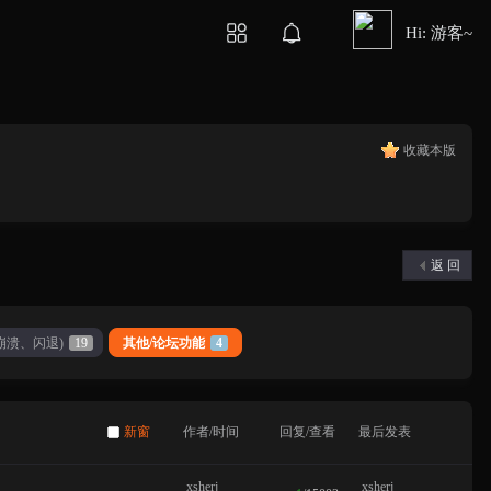
Hi: 游客~
收藏本版
返 回
崩溃、闪退)
19
其他/论坛功能
4
新窗
作者/时间
回复/查看
最后发表
xsherj
xsherj