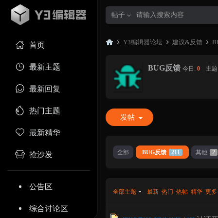
帖子
Y3编辑器论坛
建议&反馈
B
首页
最新主题
BUG反馈
今日:
0
|
主题
Y3
»
›
›
最新回复
热门主题
发帖
最新精华
全部
BUG反馈
211
其他
2
抢沙发
编
公告区
全部主题
最新
热门
热帖
精华
更多
综合讨论区