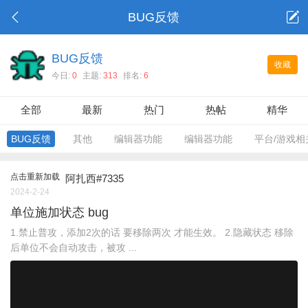
BUG反馈
BUG反馈
收藏
今日:
0
主题:
313
排名:
6
全部
最新
热门
热帖
精华
BUG反馈
其他
编辑器功能
编辑器功能
平台/游戏相
点击重新加载
阿扎西#7335
2024-2-24
单位施加状态 bug
1.禁止普攻，添加2次的话 要移除两次 才能生效。 2.隐藏状态 移除
后单位不会自动攻击，被攻 ...