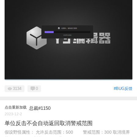
3134
0
#BUG反馈
点击重新加载
总裁#1150
2023-12-2
单位反击不会自动返回取消警戒范围
假设野怪属性： 允许反击范围：500 警戒范围：300 取消境界