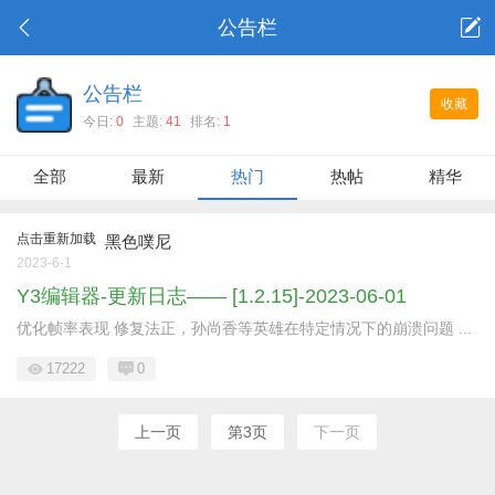
公告栏
公告栏
收藏
今日:
0
主题:
41
排名:
1
全部
最新
热门
热帖
精华
点击重新加载
黑色噗尼
2023-6-1
Y3编辑器-更新日志—— [1.2.15]-2023-06-01
优化帧率表现 修复法正，孙尚香等英雄在特定情况下的崩溃问题 ...
17222
0
上一页
第3页
下一页