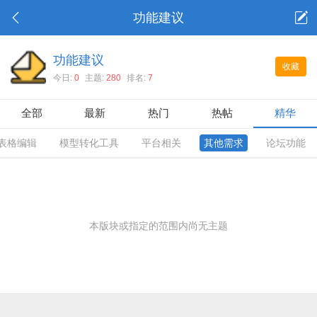
功能建议
功能建议
收藏
今日:
0
主题:
280
排名:
7
全部
最新
热门
热帖
精华
表格编辑
模型转化工具
平台相关
其他需求
论坛功能
本版块或指定的范围内尚无主题