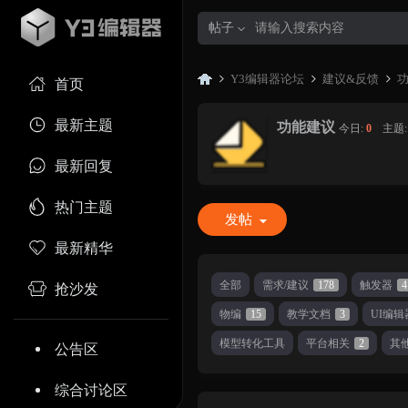
帖子
Y3编辑器论坛
建议&反馈
首页
最新主题
功能建议
今日:
0
|
主题
Y3
»
›
›
最新回复
热门主题
发帖
最新精华
全部
需求/建议
178
触发器
4
抢沙发
物编
15
教学文档
3
UI编辑
编
模型转化工具
平台相关
2
其
公告区
综合讨论区