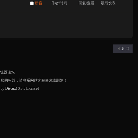
新窗
作者/时间
回复/查看
最后发表
返 回
编辑器论坛
了您的权益，请联系网站客服修改或删除！
d by
Discuz!
X3.5
Licensed