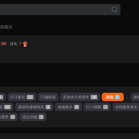
功能建议
:
280
|
排名:
7
1
ECA条目
22
UI编辑器
其他未分类需求
38
其他
1
游
器
20
基础快捷键相关
4
地编相关
8
LUA函数
2
存档服务相关
他需求
5
论坛功能
5