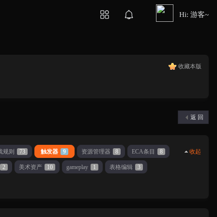
Hi: 游客~
收藏本版
返 回
戏规则
73
触发器
9
资源管理器
8
ECA条目
8
收起
2
美术资产
10
gameplay
1
表格编辑
3