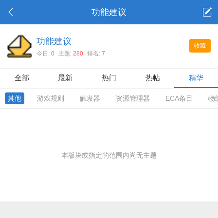
功能建议
功能建议
收藏
今日:
0
主题:
280
排名:
7
全部
最新
热门
热帖
精华
其他
游戏规则
触发器
资源管理器
ECA条目
物
本版块或指定的范围内尚无主题