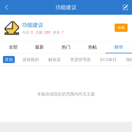
功能建议
功能建议
收藏
今日:
0
主题:
280
排名:
7
全部
最新
热门
热帖
精华
其他
游戏规则
触发器
资源管理器
ECA条目
物
本版块或指定的范围内尚无主题