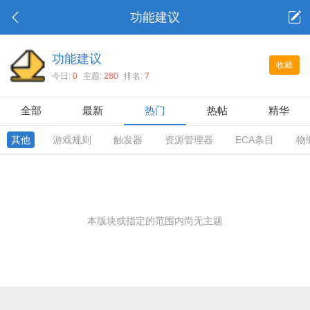
功能建议
功能建议
收藏
今日:
0
主题:
280
排名:
7
全部
最新
热门
热帖
精华
其他
游戏规则
触发器
资源管理器
ECA条目
物
本版块或指定的范围内尚无主题