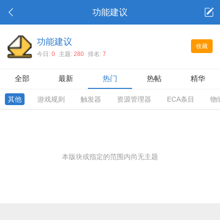
功能建议
功能建议
收藏
今日:
0
主题:
280
排名:
7
全部
最新
热门
热帖
精华
其他
游戏规则
触发器
资源管理器
ECA条目
物
本版块或指定的范围内尚无主题