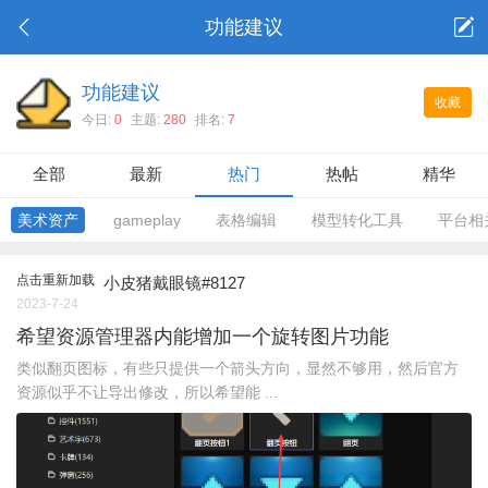
功能建议
功能建议
收藏
今日:
0
主题:
280
排名:
7
全部
最新
热门
热帖
精华
美术资产
gameplay
表格编辑
模型转化工具
平台相
点击重新加载
小皮猪戴眼镜#8127
2023-7-24
希望资源管理器内能增加一个旋转图片功能
类似翻页图标，有些只提供一个箭头方向，显然不够用，然后官方
资源似乎不让导出修改，所以希望能 ...