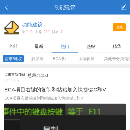
功能建议
功能建议
收藏
今日:
0
主题:
280
排名:
7
全部
最新
热门
热帖
精华
需求/建议
触发器
ECA条目
UI编辑器
其他未分类需
点击重新加载
总裁#1150
2023-6-9
ECA项目右键的复制和粘贴加入快捷键C和V
ECA项目右键的复制和粘贴加入快捷键C和V