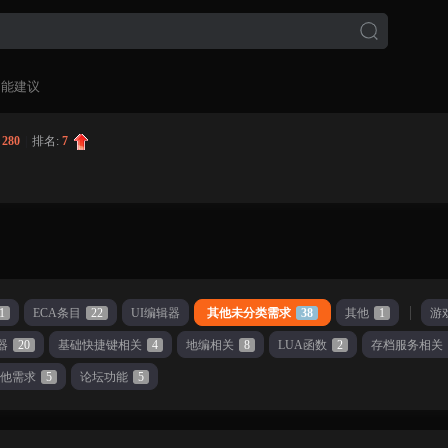
功能建议
:
280
|
排名:
7
1
ECA条目
22
UI编辑器
其他未分类需求
38
其他
1
游
器
20
基础快捷键相关
4
地编相关
8
LUA函数
2
存档服务相关
其他需求
5
论坛功能
5