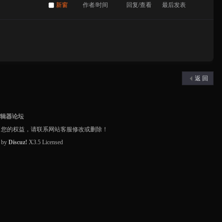
新窗
作者/时间
回复/查看
最后发表
返 回
编辑器论坛
了您的权益，请联系网站客服修改或删除！
d by
Discuz!
X3.5
Licensed