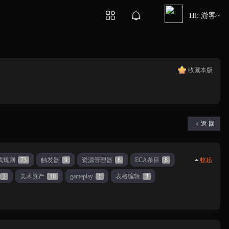
Hi: 游客~
收藏本版
返 回
戏规则
73
触发器
9
资源管理器
8
ECA条目
8
收起
2
美术资产
10
gameplay
1
表格编辑
3