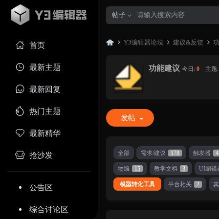
帖子
Y3编辑器论坛
建议&反馈
首页
最新主题
功能建议
今日:
0
|
主题
Y3
»
›
›
最新回复
热门主题
发帖
最新精华
全部
需求/建议
178
触发器
4
抢沙发
物编
15
教学文档
3
UI编辑
编
模型转化工具
平台相关
2
公告区
综合讨论区