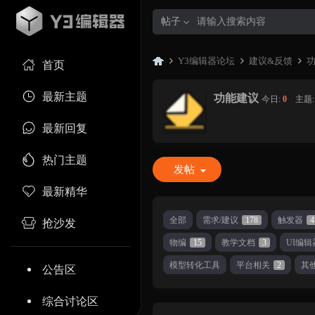
帖子
Y3编辑器论坛
建议&反馈
首页
最新主题
功能建议
今日:
0
|
主题
Y3
»
›
›
最新回复
热门主题
发帖
最新精华
全部
需求/建议
178
触发器
4
抢沙发
物编
15
教学文档
3
UI编辑
编
模型转化工具
平台相关
2
其
公告区
综合讨论区