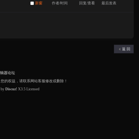
新窗
作者/时间
回复/查看
最后发表
返 回
编辑器论坛
了您的权益，请联系网站客服修改或删除！
d by
Discuz!
X3.5
Licensed