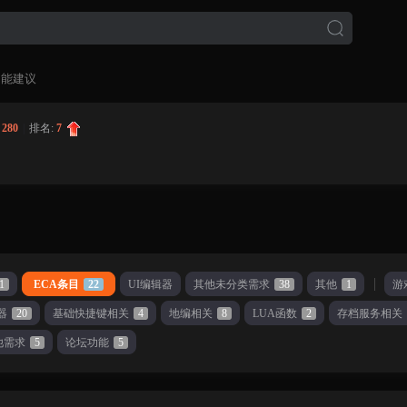
功能建议
:
280
|
排名:
7
1
ECA条目
22
UI编辑器
其他未分类需求
38
其他
1
游
器
20
基础快捷键相关
4
地编相关
8
LUA函数
2
存档服务相关
他需求
5
论坛功能
5