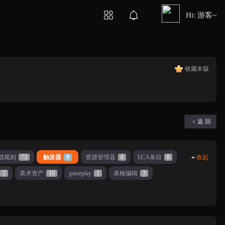
Hi: 游客~
收藏本版
返 回
戏规则
73
触发器
9
资源管理器
8
ECA条目
8
收起
2
美术资产
10
gameplay
1
表格编辑
3