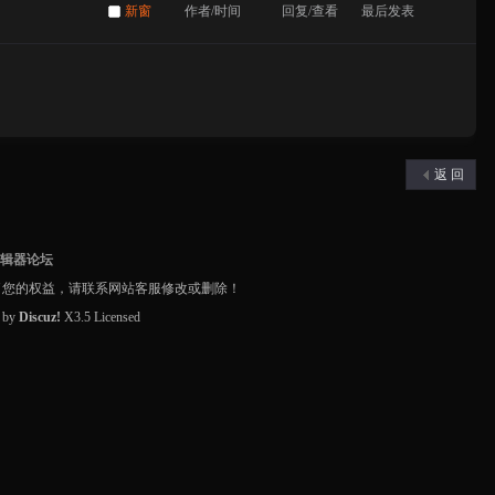
新窗
作者/时间
回复/查看
最后发表
返 回
编辑器论坛
了您的权益，请联系网站客服修改或删除！
d by
Discuz!
X3.5
Licensed