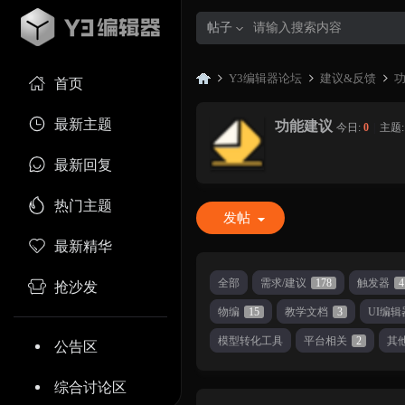
帖子
Y3编辑器论坛
建议&反馈
首页
最新主题
功能建议
今日:
0
|
主题
Y3
»
›
›
最新回复
热门主题
发帖
最新精华
全部
需求/建议
178
触发器
4
抢沙发
物编
15
教学文档
3
UI编辑
编
模型转化工具
平台相关
2
其
公告区
综合讨论区