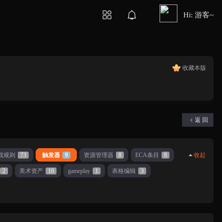
Hi: 游客~
收藏本版
返 回
戏规则
73
触发器
9
资源管理器
8
ECA条目
8
收起
2
美术资产
10
gameplay
1
表格编辑
3