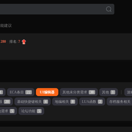
功能建议
:
280
|
排名:
7
1
ECA条目
22
UI编辑器
其他未分类需求
38
其他
1
游
器
20
基础快捷键相关
4
地编相关
8
LUA函数
2
存档服务相关
他需求
5
论坛功能
5