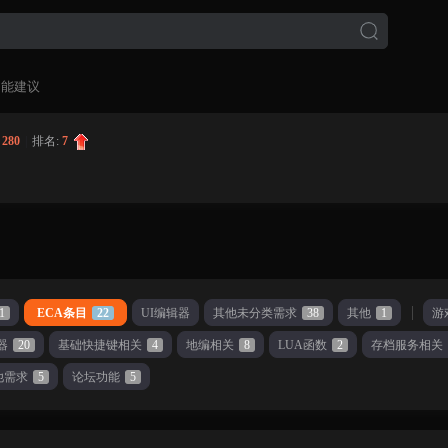
功能建议
:
280
|
排名:
7
1
ECA条目
22
UI编辑器
其他未分类需求
38
其他
1
游
器
20
基础快捷键相关
4
地编相关
8
LUA函数
2
存档服务相关
他需求
5
论坛功能
5