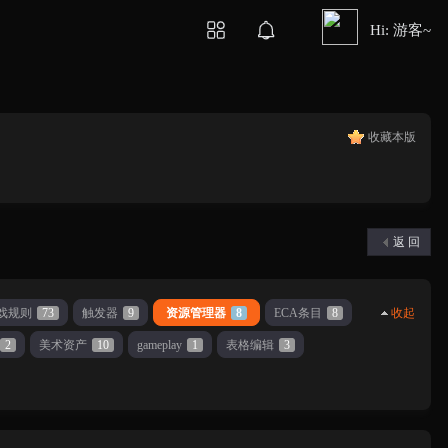
Hi: 游客~
收藏本版
返 回
戏规则
73
触发器
9
资源管理器
8
ECA条目
8
收起
2
美术资产
10
gameplay
1
表格编辑
3