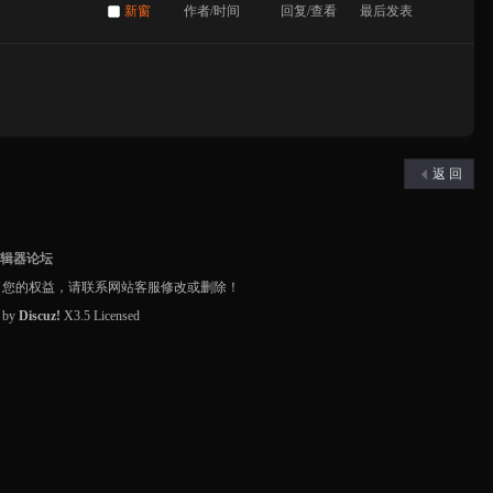
新窗
作者/时间
回复/查看
最后发表
返 回
编辑器论坛
了您的权益，请联系网站客服修改或删除！
d by
Discuz!
X3.5
Licensed