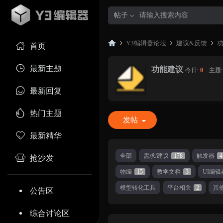
帖子
Y3编辑器论坛
建议&反馈
首页
最新主题
功能建议
今日:
0
|
主题
Y3
»
›
›
最新回复
热门主题
发帖
最新精华
全部
需求/建议
178
触发器
4
抢沙发
物编
15
教学文档
3
UI编辑
编
模型转化工具
平台相关
2
其
公告区
综合讨论区