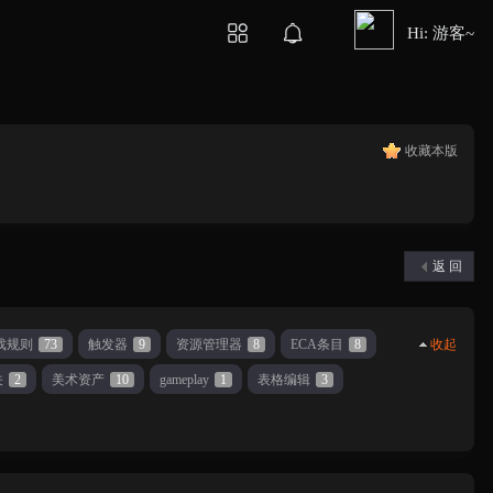
Hi: 游客~
收藏本版
返 回
戏规则
73
触发器
9
资源管理器
8
ECA条目
8
收起
关
2
美术资产
10
gameplay
1
表格编辑
3