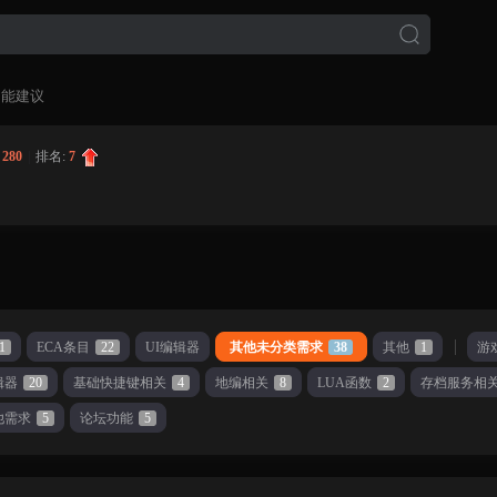
功能建议
:
280
|
排名:
7
1
ECA条目
22
UI编辑器
其他未分类需求
38
其他
1
游
辑器
20
基础快捷键相关
4
地编相关
8
LUA函数
2
存档服务相
他需求
5
论坛功能
5