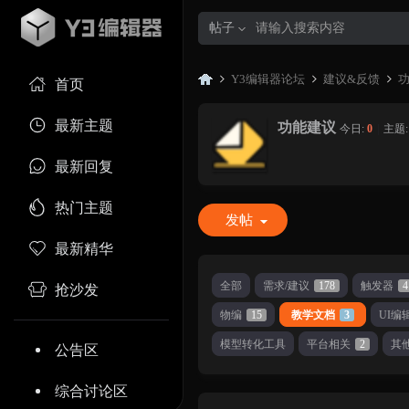
帖子
Y3编辑器论坛
建议&反馈
首页
最新主题
功能建议
今日:
0
|
主题
Y3
»
›
›
最新回复
热门主题
发帖
最新精华
全部
需求/建议
178
触发器
4
抢沙发
物编
15
教学文档
3
UI编
编
模型转化工具
平台相关
2
其
公告区
综合讨论区