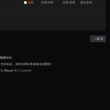
新窗
作者/时间
回复/查看
最后发表
返 回
编辑器论坛
了您的权益，请联系网站客服修改或删除！
d by
Discuz!
X3.5
Licensed