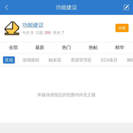
功能建议
功能建议
收藏
今日:
0
主题:
280
排名:
7
全部
最新
热门
热帖
精华
其他
游戏规则
触发器
资源管理器
ECA条目
物
本版块或指定的范围内尚无主题