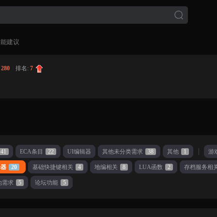
功能建议
:
280
|
排名:
7
41
ECA条目
22
UI编辑器
其他未分类需求
38
其他
1
游
辑器
20
基础快捷键相关
4
地编相关
8
LUA函数
2
存档服务相
他需求
5
论坛功能
5