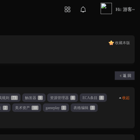
Hi: 游客~
收藏本版
返 回
戏规则
73
触发器
9
资源管理器
8
ECA条目
8
收起
关
2
美术资产
10
gameplay
1
表格编辑
3