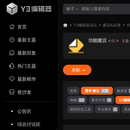
帖子
Y3编辑器论坛
建议&反馈
首页
最新主题
功能建议
今日:
0
|
主题
Y3
»
›
›
最新回复
热门主题
发帖
最新精华
全部
需求/建议
178
触发器
抢沙发
物编
15
教学文档
3
UI编
编
模型转化工具
平台相关
2
其
公告区
综合讨论区