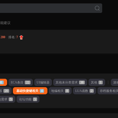
功能建议
:
280
|
排名:
7
41
ECA条目
22
UI编辑器
其他未分类需求
38
其他
1
游
器
20
基础快捷键相关
4
地编相关
8
LUA函数
2
存档服务相
他需求
5
论坛功能
5