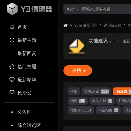
帖子
Y3编辑器论坛
建议&反馈
首页
最新主题
功能建议
今日:
0
|
主题
Y3
»
›
›
最新回复
热门主题
发帖
最新精华
全部
需求/建议
178
触发器
抢沙发
物编
15
教学文档
3
UI编辑
编
模型转化工具
平台相关
2
其
公告区
综合讨论区