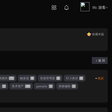
Hi: 游客~
收藏本版
返 回
戏规则
73
触发器
9
资源管理器
8
ECA条目
8
收起
关
2
美术资产
10
gameplay
1
表格编辑
3