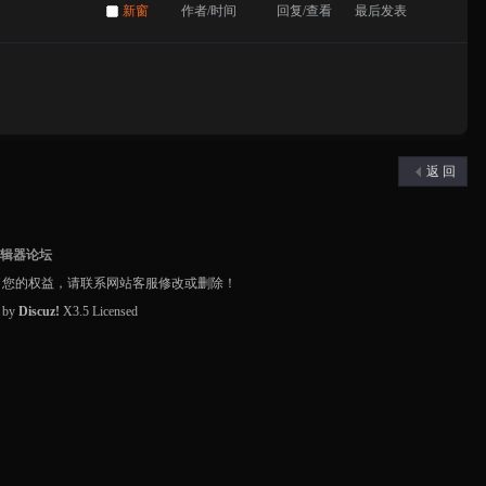
新窗
作者/时间
回复/查看
最后发表
返 回
编辑器论坛
了您的权益，请联系网站客服修改或删除！
d by
Discuz!
X3.5
Licensed