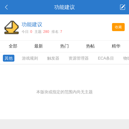
功能建议
功能建议
收藏
今日:
0
主题:
280
排名:
7
全部
最新
热门
热帖
精华
其他
游戏规则
触发器
资源管理器
ECA条目
物
本版块或指定的范围内尚无主题