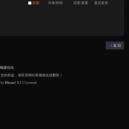
新窗
作者/时间
回复/查看
最后发表
返 回
编辑器论坛
了您的权益，请联系网站客服修改或删除！
d by
Discuz!
X3.5
Licensed