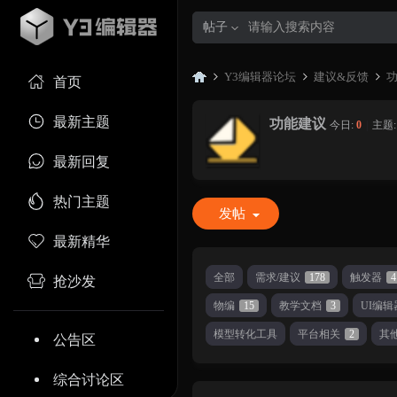
帖子
Y3编辑器论坛
建议&反馈
首页
最新主题
功能建议
今日:
0
|
主题
Y3
»
›
›
最新回复
热门主题
发帖
最新精华
全部
需求/建议
178
触发器
4
抢沙发
物编
15
教学文档
3
UI编辑
编
模型转化工具
平台相关
2
其
公告区
综合讨论区