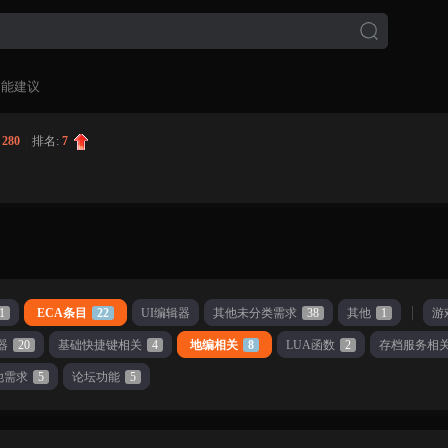
功能建议
:
280
|
排名:
7
1
ECA条目
22
UI编辑器
其他未分类需求
38
其他
1
游
器
20
基础快捷键相关
4
地编相关
8
LUA函数
2
存档服务相
他需求
5
论坛功能
5