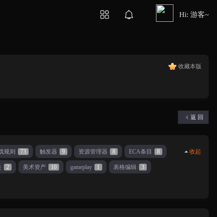
Hi: 游客~
收藏本版
返 回
戏规则
73
触发器
9
资源管理器
8
ECA条目
8
收起
关
2
美术资产
10
gameplay
1
表格编辑
3