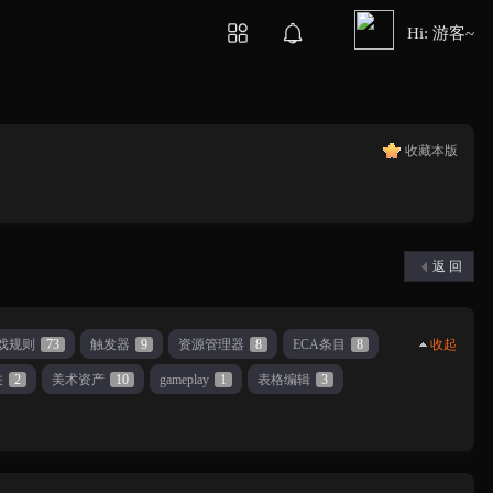
Hi: 游客~
收藏本版
返 回
戏规则
73
触发器
9
资源管理器
8
ECA条目
8
收起
关
2
美术资产
10
gameplay
1
表格编辑
3