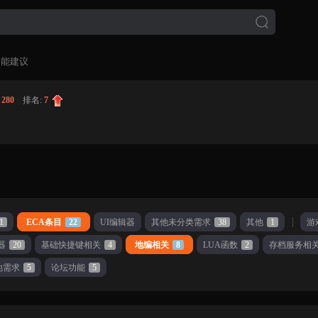
功能建议
:
280
|
排名:
7
1
ECA条目
22
UI编辑器
其他未分类需求
38
其他
1
游
器
20
基础快捷键相关
4
地编相关
8
LUA函数
2
存档服务相
他需求
5
论坛功能
5