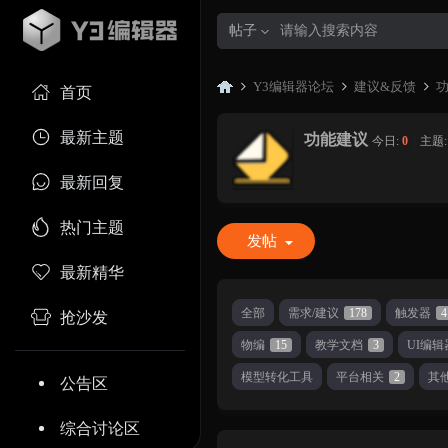
帖子
Y3编辑器论坛
建议&反馈
首页
最新主题
功能建议
今日:
0
|
主题
Y3
»
›
›
最新回复
热门主题
发帖
最新精华
全部
需求/建议
178
触发器
4
抢沙发
物编
15
教学文档
3
UI编辑
编
模型转化工具
平台相关
2
其
公告区
综合讨论区