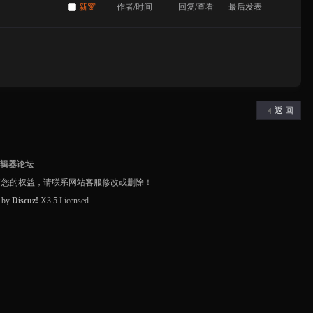
新窗
作者/时间
回复/查看
最后发表
返 回
编辑器论坛
了您的权益，请联系网站客服修改或删除！
d by
Discuz!
X3.5
Licensed