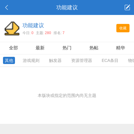
功能建议
功能建议
收藏
今日:
0
主题:
280
排名:
7
全部
最新
热门
热帖
精华
其他
游戏规则
触发器
资源管理器
ECA条目
物
本版块或指定的范围内尚无主题