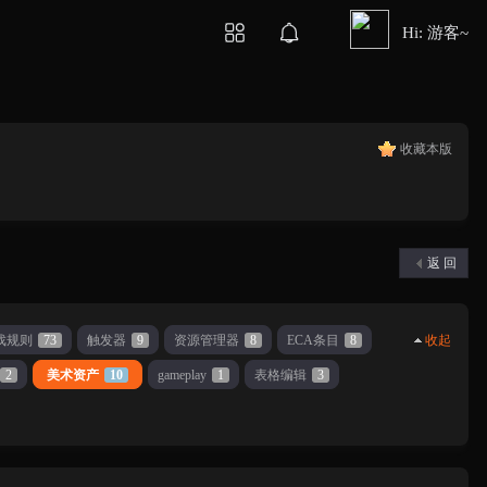
Hi: 游客~
收藏本版
返 回
戏规则
73
触发器
9
资源管理器
8
ECA条目
8
收起
2
美术资产
10
gameplay
1
表格编辑
3