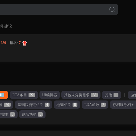
功能建议
:
280
|
排名:
7
41
ECA条目
22
UI编辑器
其他未分类需求
38
其他
1
游
器
20
基础快捷键相关
4
地编相关
8
LUA函数
2
存档服务相关
他需求
5
论坛功能
5