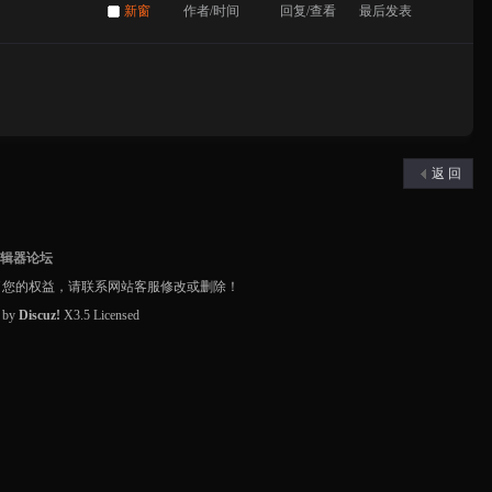
新窗
作者/时间
回复/查看
最后发表
返 回
编辑器论坛
了您的权益，请联系网站客服修改或删除！
d by
Discuz!
X3.5
Licensed