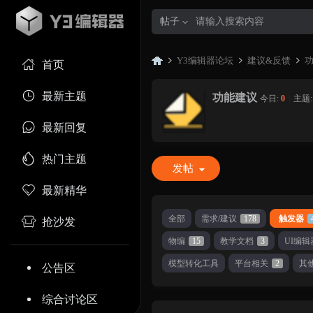
帖子
Y3编辑器论坛
建议&反馈
首页
最新主题
功能建议
今日:
0
|
主题
Y3
»
›
›
最新回复
热门主题
发帖
最新精华
全部
需求/建议
178
触发器
抢沙发
物编
15
教学文档
3
UI编辑
编
模型转化工具
平台相关
2
其
公告区
综合讨论区