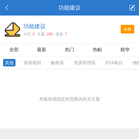
功能建议
功能建议
收藏
今日:
0
主题:
280
排名:
7
全部
最新
热门
热帖
精华
其他
游戏规则
触发器
资源管理器
ECA条目
物
本版块或指定的范围内尚无主题