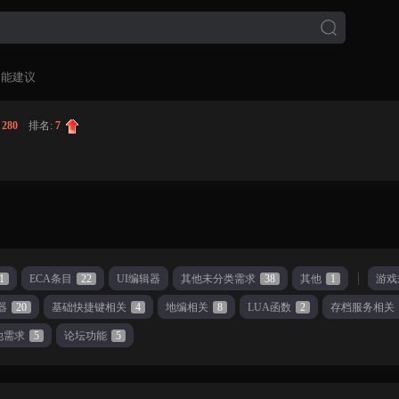
功能建议
:
280
|
排名:
7
1
ECA条目
22
UI编辑器
其他未分类需求
38
其他
1
游戏
器
20
基础快捷键相关
4
地编相关
8
LUA函数
2
存档服务相关
他需求
5
论坛功能
5