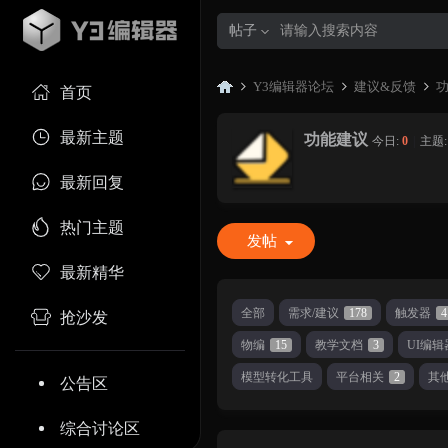
帖子
Y3编辑器论坛
建议&反馈
首页
最新主题
功能建议
今日:
0
|
主题
Y3
»
›
›
最新回复
热门主题
发帖
最新精华
全部
需求/建议
178
触发器
4
抢沙发
物编
15
教学文档
3
UI编辑
编
模型转化工具
平台相关
2
其
公告区
综合讨论区