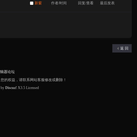
新窗
作者/时间
回复/查看
最后发表
返 回
编辑器论坛
了您的权益，请联系网站客服修改或删除！
d by
Discuz!
X3.5
Licensed