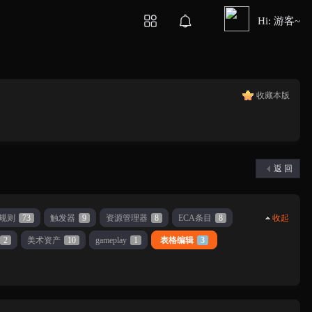
Hi: 游客~
收藏本版
返 回
规则
73
触发器
9
资源管理器
8
ECA条目
8
收起
2
美术资产
10
gameplay
1
表格编辑
3