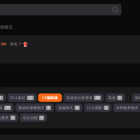
功能建议
:
280
|
排名:
7
1
ECA条目
22
UI编辑器
其他未分类需求
38
其他
1
游
器
20
基础快捷键相关
4
地编相关
8
LUA函数
2
存档服务相关
他需求
5
论坛功能
5