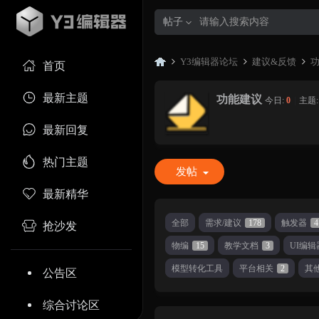
帖子
Y3编辑器论坛
建议&反馈
首页
最新主题
功能建议
今日:
0
|
主题
Y3
»
›
›
最新回复
热门主题
发帖
最新精华
全部
需求/建议
178
触发器
4
抢沙发
物编
15
教学文档
3
UI编辑
编
模型转化工具
平台相关
2
其
公告区
综合讨论区