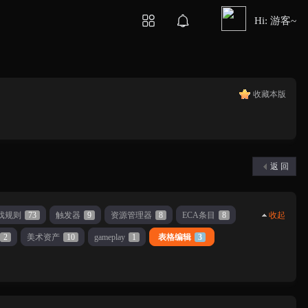
Hi: 游客~
收藏本版
返 回
戏规则
73
触发器
9
资源管理器
8
ECA条目
8
收起
2
美术资产
10
gameplay
1
表格编辑
3