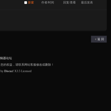
新窗
作者/时间
回复/查看
最后发表
返 回
编辑器论坛
了您的权益，请联系网站客服修改或删除！
d by
Discuz!
X3.5
Licensed