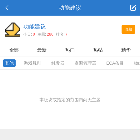
功能建议
功能建议
收藏
今日:
0
主题:
280
排名:
7
全部
最新
热门
热帖
精华
其他
游戏规则
触发器
资源管理器
ECA条目
物
本版块或指定的范围内尚无主题