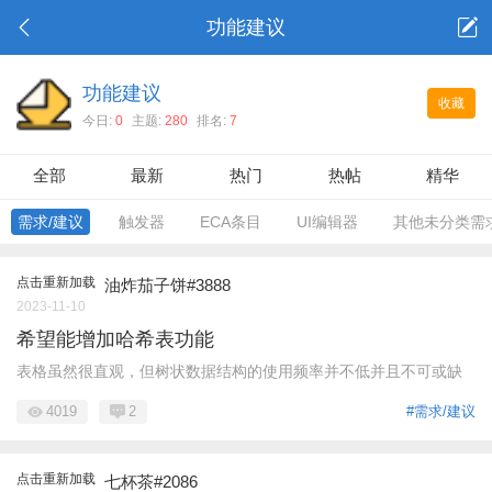
功能建议
功能建议
收藏
今日:
0
主题:
280
排名:
7
全部
最新
热门
热帖
精华
需求/建议
触发器
ECA条目
UI编辑器
其他未分类需
点击重新加载
油炸茄子饼#3888
2023-11-10
希望能增加哈希表功能
表格虽然很直观，但树状数据结构的使用频率并不低并且不可或缺
4019
2
#需求/建议
点击重新加载
七杯茶#2086