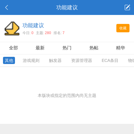
功能建议
功能建议
收藏
今日:
0
主题:
280
排名:
7
全部
最新
热门
热帖
精华
其他
游戏规则
触发器
资源管理器
ECA条目
物
本版块或指定的范围内尚无主题