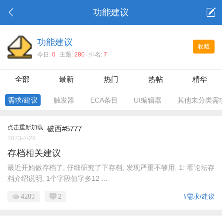
功能建议
功能建议
收藏
今日:
0
主题:
280
排名:
7
全部
最新
热门
热帖
精华
需求/建议
触发器
ECA条目
UI编辑器
其他未分类需
点击重新加载
破西#5777
2023-8-29
存档相关建议
最近开始做存档了, 仔细研究了下存档, 发现严重不够用. 1: 看论坛存
档介绍说明, 1个字段值字多12 ...
4283
2
#需求/建议