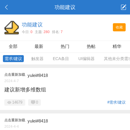
功能建议
功能建议
收藏
今日:
0
主题:
280
排名:
7
全部
最新
热门
热帖
精华
需求/建议
触发器
ECA条目
UI编辑器
其他未分类需
点击重新加载
yulei#8418
2024-4-7
建议新增多维数组
14679
0
#需求/建议
点击重新加载
yulei#8418
2024-4-4