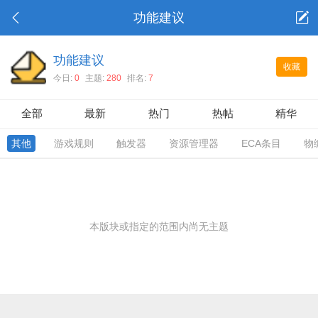
功能建议
功能建议
收藏
今日:
0
主题:
280
排名:
7
全部
最新
热门
热帖
精华
其他
游戏规则
触发器
资源管理器
ECA条目
物
本版块或指定的范围内尚无主题