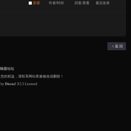
新窗
作者/时间
回复/查看
最后发表
返 回
编辑器论坛
了您的权益，请联系网站客服修改或删除！
d by
Discuz!
X3.5
Licensed