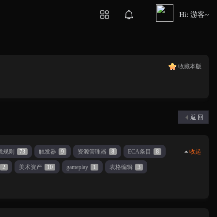
Hi: 游客~
收藏本版
返 回
戏规则
73
触发器
9
资源管理器
8
ECA条目
8
收起
2
美术资产
10
gameplay
1
表格编辑
3