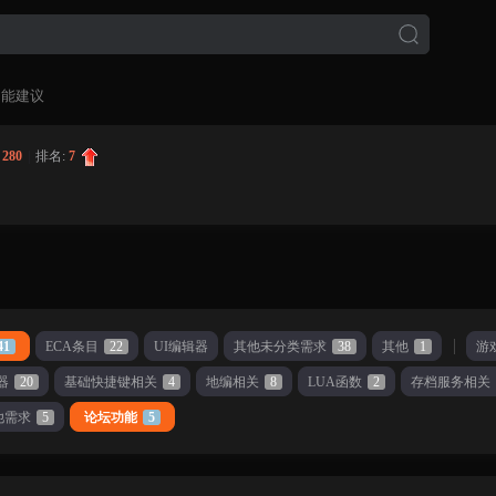
功能建议
:
280
|
排名:
7
41
ECA条目
22
UI编辑器
其他未分类需求
38
其他
1
游
器
20
基础快捷键相关
4
地编相关
8
LUA函数
2
存档服务相关
他需求
5
论坛功能
5