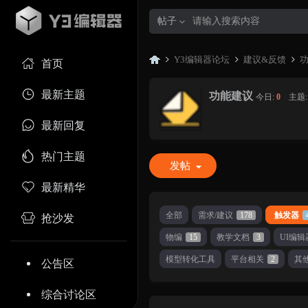
帖子
Y3编辑器论坛
建议&反馈
首页
最新主题
功能建议
今日:
0
|
主题
Y3
»
›
›
最新回复
热门主题
发帖
最新精华
全部
需求/建议
178
触发器
抢沙发
物编
15
教学文档
3
UI编辑
编
模型转化工具
平台相关
2
其
公告区
综合讨论区