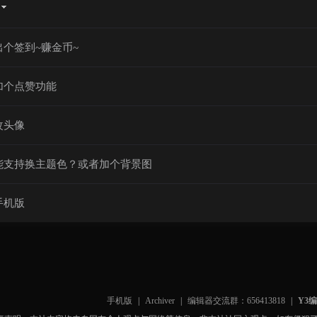
个签到~赚金币~
加个点赞功能
改头像
能支持换主题色？或者加个背景图
手机版
手机版
|
Archiver
|
编辑器交流群：656413818
|
Y3