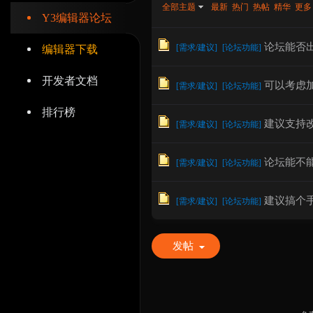
全部主题
最新
热门
热帖
精华
更多
Y3编辑器论坛
论坛能否出
[
需求/建议
]
[
论坛功能
]
编辑器下载
开发者文档
可以考虑
辑
[
需求/建议
]
[
论坛功能
]
排行榜
建议支持
[
需求/建议
]
[
论坛功能
]
论坛能不
[
需求/建议
]
[
论坛功能
]
建议搞个
[
需求/建议
]
[
论坛功能
]
器
发帖