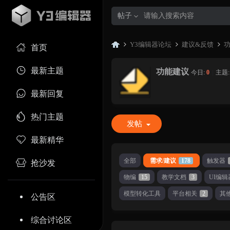
帖子
Y3编辑器论坛
建议&反馈
首页
最新主题
功能建议
今日:
0
|
主题
Y3
»
›
›
最新回复
热门主题
发帖
最新精华
全部
需求/建议
178
触发器
抢沙发
物编
15
教学文档
3
UI编辑
编
模型转化工具
平台相关
2
其
公告区
综合讨论区