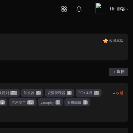
Hi: 游客~
收藏本版
返 回
戏规则
73
触发器
9
资源管理器
8
ECA条目
8
收起
2
美术资产
10
gameplay
1
表格编辑
3