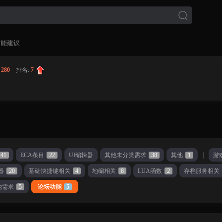
功能建议
:
280
|
排名:
7
41
ECA条目
22
UI编辑器
其他未分类需求
38
其他
1
游
器
20
基础快捷键相关
4
地编相关
8
LUA函数
2
存档服务相关
他需求
5
论坛功能
5