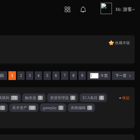
Hi: 游客~
收藏本版
 回
1
2
3
4
5
6
7
8
9
/ 9 页
下一页
戏规则
73
触发器
9
资源管理器
8
ECA条目
8
收起
2
美术资产
10
gameplay
1
表格编辑
3