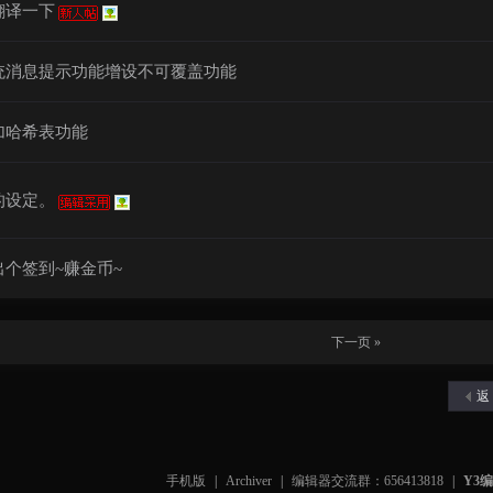
翻译一下
统消息提示功能增设不可覆盖功能
加哈希表功能
的设定。
个签到~赚金币~
下一页 »
返
手机版
|
Archiver
|
编辑器交流群：656413818
|
Y3