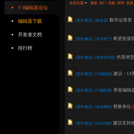
全部主题
最新
热门
热帖
精华
更多
Y3编辑器论坛
数学运算里，
[
需求/建议
]
[
触发器
]
编辑器下载
开发者文档
辑
希望资源
[
需求/建议
]
[
美术资产
]
排行榜
伤害类
[
需求/建议
]
[
资源管理器
]
建议：U
[
需求/建议
]
[
UI编辑器
]
界面编辑
[
需求/建议
]
[
UI编辑器
]
器
替换单位
[
需求/建议
]
[
游戏规则
]
建议支持
[
需求/建议
]
[
论坛功能
]