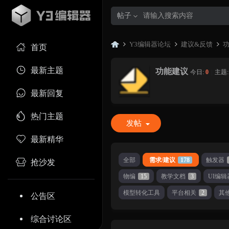
帖子
Y3编辑器论坛
建议&反馈
首页
最新主题
功能建议
今日:
0
|
主题
Y3
»
›
›
最新回复
热门主题
发帖
最新精华
全部
需求/建议
178
触发器
抢沙发
物编
15
教学文档
3
UI编辑
编
模型转化工具
平台相关
2
其
公告区
综合讨论区