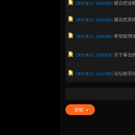
建议把这
[
需求/建议
]
[
游戏规则
]
建议把系
[
需求/建议
]
[
游戏规则
]
希望能增
[
需求/建议
]
[
表格编辑
]
关于暴击
[
需求/建议
]
[
游戏规则
]
论坛能否出
[
需求/建议
]
[
论坛功能
]
发帖