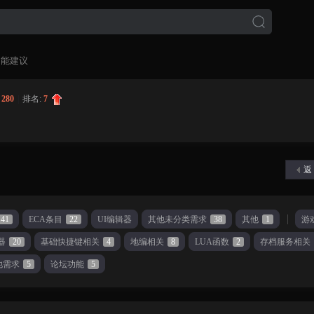
功能建议
:
280
|
排名:
7
返
41
ECA条目
22
UI编辑器
其他未分类需求
38
其他
1
游
器
20
基础快捷键相关
4
地编相关
8
LUA函数
2
存档服务相关
他需求
5
论坛功能
5