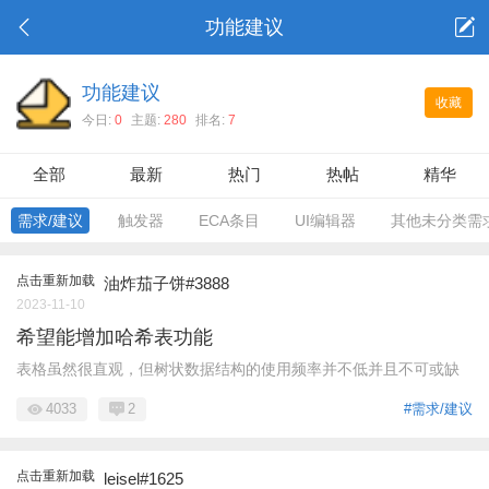
功能建议
功能建议
收藏
今日:
0
主题:
280
排名:
7
全部
最新
热门
热帖
精华
需求/建议
触发器
ECA条目
UI编辑器
其他未分类需
点击重新加载
油炸茄子饼#3888
2023-11-10
希望能增加哈希表功能
表格虽然很直观，但树状数据结构的使用频率并不低并且不可或缺
4033
2
#需求/建议
点击重新加载
leisel#1625