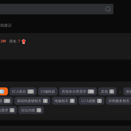
功能建议
:
280
|
排名:
7
41
ECA条目
22
UI编辑器
其他未分类需求
38
其他
1
游
器
20
基础快捷键相关
4
地编相关
8
LUA函数
2
存档服务相关
他需求
5
论坛功能
5