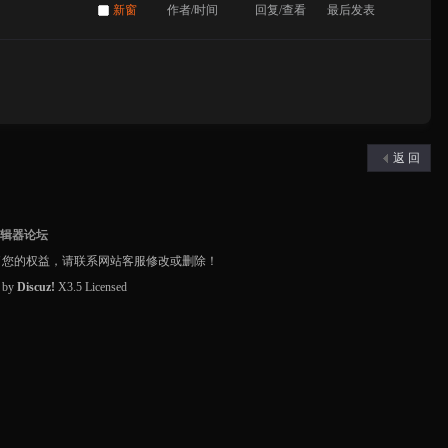
新窗
作者/时间
回复/查看
最后发表
返 回
编辑器论坛
了您的权益，请联系网站客服修改或删除！
d by
Discuz!
X3.5
Licensed