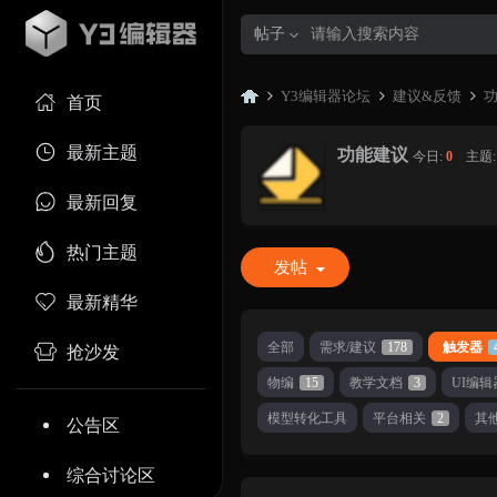
帖子
Y3编辑器论坛
建议&反馈
首页
最新主题
功能建议
今日:
0
|
主题
Y3
»
›
›
最新回复
热门主题
发帖
最新精华
全部
需求/建议
178
触发器
抢沙发
物编
15
教学文档
3
UI编辑
编
模型转化工具
平台相关
2
其
公告区
综合讨论区