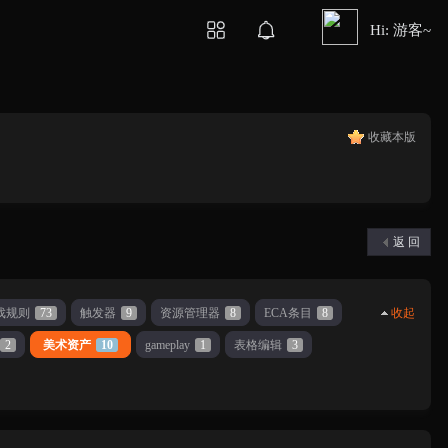
Hi: 游客~
收藏本版
返 回
戏规则
73
触发器
9
资源管理器
8
ECA条目
8
收起
2
美术资产
10
gameplay
1
表格编辑
3