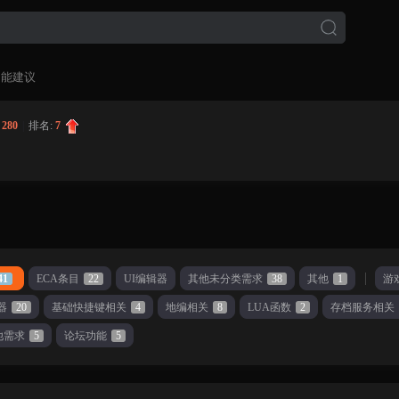
功能建议
:
280
|
排名:
7
41
ECA条目
22
UI编辑器
其他未分类需求
38
其他
1
游
器
20
基础快捷键相关
4
地编相关
8
LUA函数
2
存档服务相关
他需求
5
论坛功能
5