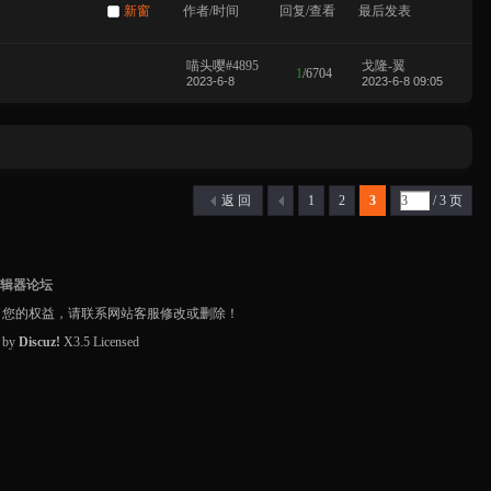
新窗
作者/时间
回复/查看
最后发表
喵头嘤#4895
戈隆-翼
1
/
6704
2023-6-8
2023-6-8 09:05
返 回
1
2
3
/ 3 页
编辑器论坛
了您的权益，请联系网站客服修改或删除！
d by
Discuz!
X3.5
Licensed