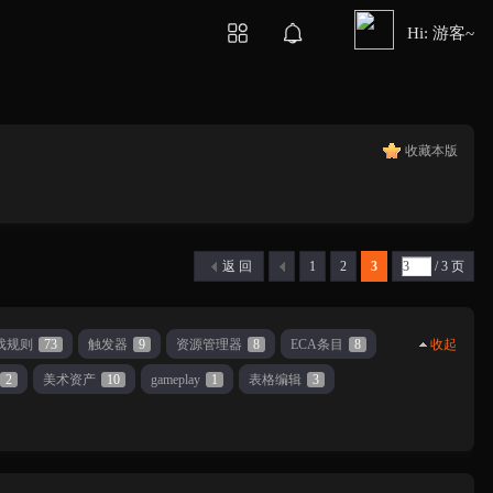
Hi: 游客~
收藏本版
返 回
1
2
3
/ 3 页
戏规则
73
触发器
9
资源管理器
8
ECA条目
8
收起
2
美术资产
10
gameplay
1
表格编辑
3