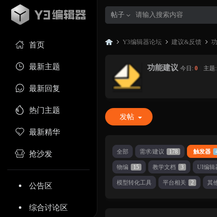
帖子
Y3编辑器论坛
建议&反馈
首页
最新主题
功能建议
今日:
0
|
主题
Y3
»
›
›
最新回复
热门主题
发帖
最新精华
全部
需求/建议
178
触发器
抢沙发
物编
15
教学文档
3
UI编辑
编
模型转化工具
平台相关
2
其
公告区
综合讨论区