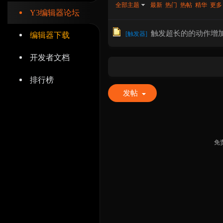
全部主题
最新
热门
热帖
精华
更多
Y3编辑器论坛
触发超长的的动作增
[
触发器
]
编辑器下载
开发者文档
辑
排行榜
发帖
免
器