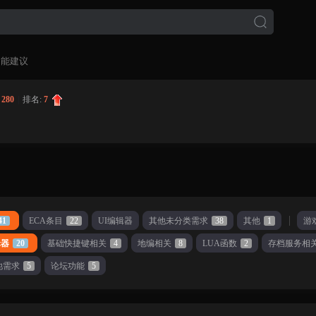
功能建议
:
280
|
排名:
7
41
ECA条目
22
UI编辑器
其他未分类需求
38
其他
1
游
辑器
20
基础快捷键相关
4
地编相关
8
LUA函数
2
存档服务相
他需求
5
论坛功能
5