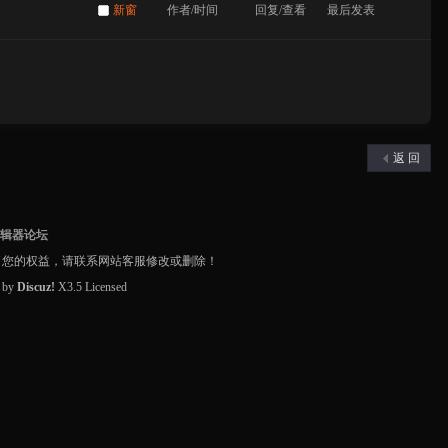
新窗
作者/时间
回复/查看
最后发表
返 回
编辑器论坛
了您的权益，请联系网站客服修改或删除！
d by
Discuz!
X3.5
Licensed