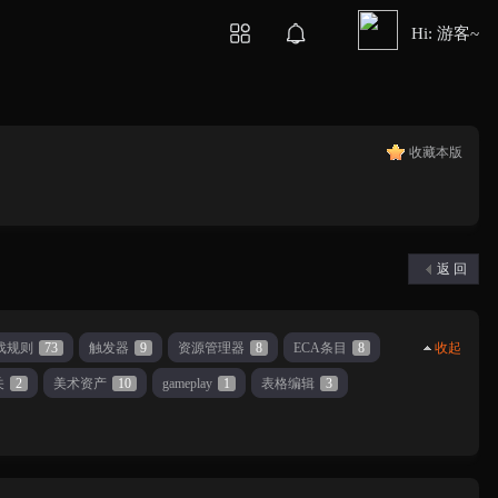
Hi: 游客~
收藏本版
返 回
戏规则
73
触发器
9
资源管理器
8
ECA条目
8
收起
关
2
美术资产
10
gameplay
1
表格编辑
3