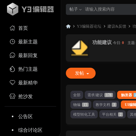
帖子
Y3编辑器论坛
建议&反馈
首页
最新主题
功能建议
今日:
0
|
主题
Y3
»
›
›
最新回复
热门主题
发帖
最新精华
全部
需求/建议
178
触发器
抢沙发
物编
15
教学文档
3
UI编
编
模型转化工具
平台相关
2
其
公告区
综合讨论区